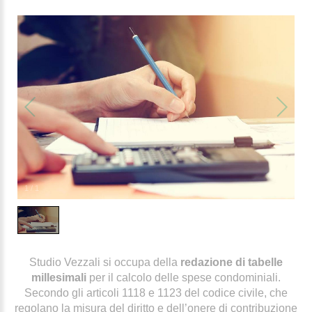
1
/
1
Studio Vezzali si occupa della
redazione di tabelle
millesimali
per il calcolo delle spese condominiali.
Secondo gli articoli 1118 e 1123 del codice civile, che
regolano la misura del diritto e dell’onere di contribuzione