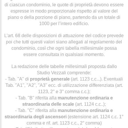
di ciascun condominio, le quote di proprietà devono essere
espresse in modo proporzionale rispetto al valore del
piano o della porzione di piano, partendo da un totale di
1000 per l’intero edificio.
L’art. 68 delle disposizioni di attuazione del codice prevede
poi che tutti questi valori siano allegati al regolamento del
condominio, così che ogni tabella millesimale possa
essere consultata in qualsiasi momento.
La redazione delle tabelle millesimali proposta dallo
Studio Vezzali comprende:
- Tab. "A" di
proprietà generale
(art. 1123 c.c...). Eventuali
Tab. "A1", "A2", "A3" ecc. di utilizzazione differenziata (art.
1123, 2° e 3° comma c.c.);
- Tab. "B" riferita alla
manutenzione ordinaria e
straordinaria delle scale
(art. 1124 c.c..);
- Tab. "C" riferita alla
manutenzione ordinaria e
straordinaria degli ascensori
(estensione art. 1124 c.c. 1°
comma e rif. art. 1123 c.c., 2° comma)